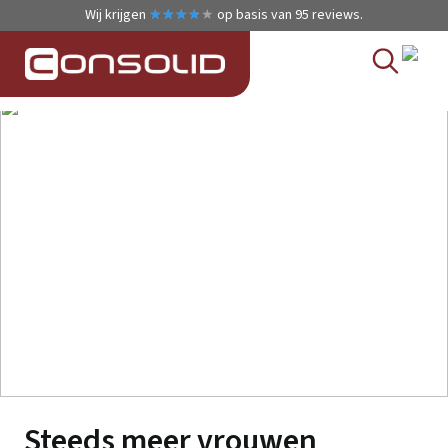
Wij krijgen
★
★
★
★
★
★
★
★
★
★
op basis van
95
reviews.
Steeds meer vrouwen