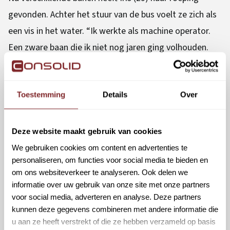
gevonden. Achter het stuur van de bus voelt ze zich als
een vis in het water. “Ik werkte als machine operator.
Een zware baan die ik niet nog jaren ging volhouden.
Toen kwam ik op Facebook een opleidingsvacature tot
buschauffeur van Consolid tegen. Ik mag altijd graag
Toestemming
Details
Over
autorijden en Consolid betaalt een groot deel van de
opleiding, dus dit leek me perfect.”
Super trots
Deze website maakt gebruik van cookies
Om in aanmerking te komen voor de opleiding, doen
We gebruiken cookies om content en advertenties te
alle sollicitanten eerst een online capaciteitentest. “Ik
personaliseren, om functies voor social media te bieden en
om ons websiteverkeer te analyseren. Ook delen we
was super zenuwachtig”, vertelt Iris. “De oefentesten
informatie over uw gebruik van onze site met onze partners
waren moeilijk. Maar de echte test haalde ik met twee
voor social media, adverteren en analyse. Deze partners
vingers in m’n neus. Daarna mocht ik door voor de
kunnen deze gegevens combineren met andere informatie die
u aan ze heeft verstrekt of die ze hebben verzameld op basis
opleiding via de
Consolid Academy
. Voor het