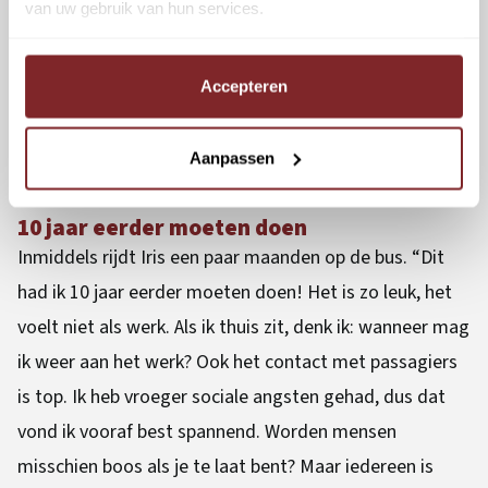
van uw gebruik van hun services.
theoriegedeelte volg je een cursus van twee weken in
een klasje. Ik ben geen theorie-persoon, maar op deze
Accepteren
manier was het goed te doen. We werden heel goed
begeleid door de leraar. Het praktijkgedeelte lag me
weer veel beter. Uiteindelijk heb ik alles in een keer
Aanpassen
gehaald. Ik ben super trots op mezelf.”
10 jaar eerder moeten doen
Inmiddels rijdt Iris een paar maanden op de bus. “Dit
had ik 10 jaar eerder moeten doen! Het is zo leuk, het
voelt niet als werk. Als ik thuis zit, denk ik: wanneer mag
ik weer aan het werk? Ook het contact met passagiers
is top. Ik heb vroeger sociale angsten gehad, dus dat
vond ik vooraf best spannend. Worden mensen
misschien boos als je te laat bent? Maar iedereen is