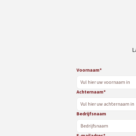
L
Voornaam*
Achternaam*
Bedrijfsnaam
E-mailadres*