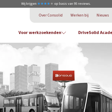
Wij krijgen
★
★
★
★
★
★
★
★
★
★
op basis van
95
reviews.
Over Consolid
Werken bij
Nieuws
Voor werkzoekenden
DriveSolid Acad