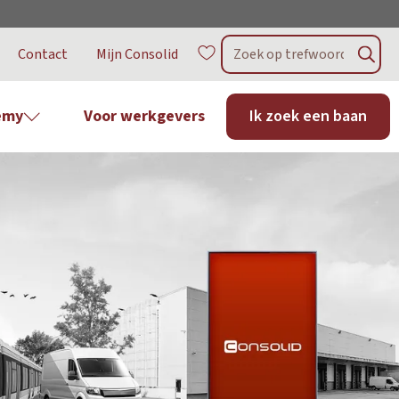
Contact
Mijn Consolid
emy
Voor werkgevers
Ik zoek een baan