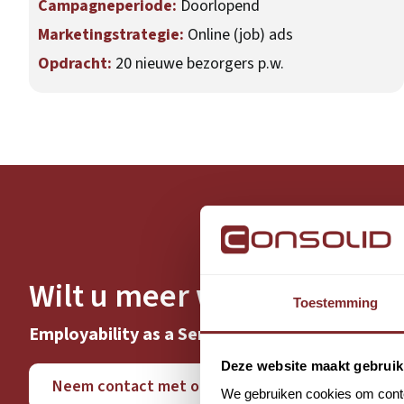
Campagneperiode:
Doorlopend
Marketingstrategie:
Online (job) ads
Opdracht:
20 nieuwe bezorgers p.w.
Wilt u meer weten over?
Toestemming
Employability as a Service
Deze website maakt gebruik
Neem contact met ons op
We gebruiken cookies om conten