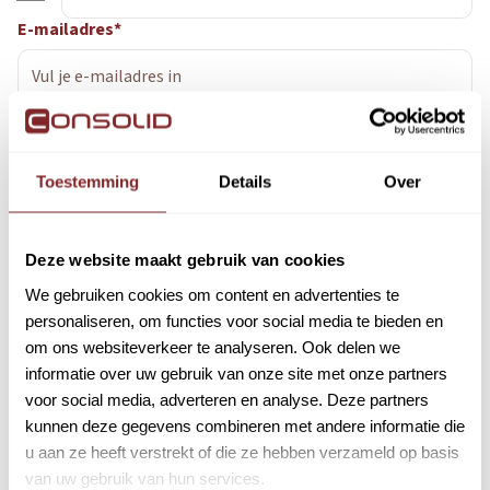
E-mailadres*
Woonplaats*
Toestemming
Details
Over
Bericht
Deze website maakt gebruik van cookies
We gebruiken cookies om content en advertenties te
personaliseren, om functies voor social media te bieden en
om ons websiteverkeer te analyseren. Ook delen we
informatie over uw gebruik van onze site met onze partners
Ja, ik ga akkoord met het
privacy statement
voor social media, adverteren en analyse. Deze partners
van Consolid.
kunnen deze gegevens combineren met andere informatie die
Ja, Consolid mag mijn gegevens twee jaar
u aan ze heeft verstrekt of die ze hebben verzameld op basis
bewaren.
van uw gebruik van hun services.