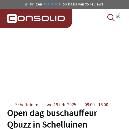
Wij krijgen
★
★
★
★
★
★
★
★
★
★
op basis van
95
reviews.
Schelluinen
wo 19 feb. 2025
09:00 - 16:00
Open dag buschauffeur
Qbuzz in Schelluinen