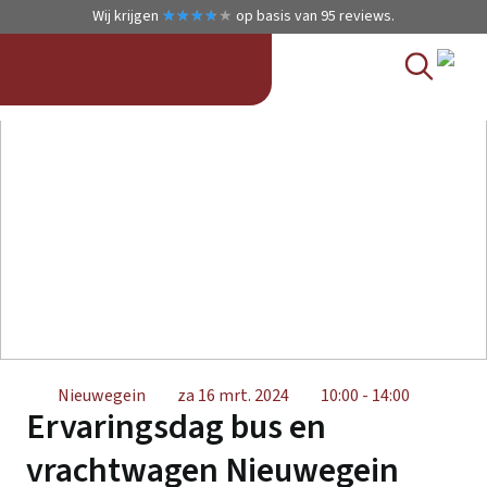
Wij krijgen
★
★
★
★
★
★
★
★
★
★
op basis van
95
reviews.
Nieuwegein
za 16 mrt. 2024
10:00 - 14:00
Ervaringsdag bus en
vrachtwagen Nieuwegein