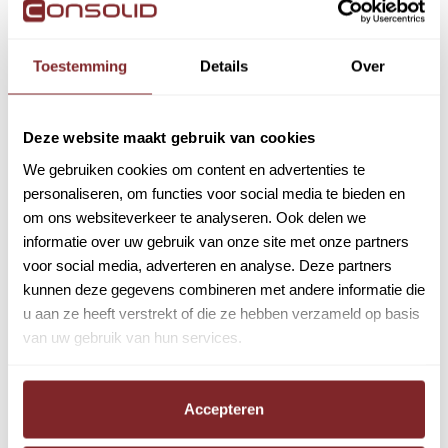
Toestemming
Details
Over
Bericht
Deze website maakt gebruik van cookies
We gebruiken cookies om content en advertenties te
personaliseren, om functies voor social media te bieden en
om ons websiteverkeer te analyseren. Ook delen we
Ja, ik ga akkoord met het
privacy
informatie over uw gebruik van onze site met onze partners
statement
van Consolid.
voor social media, adverteren en analyse. Deze partners
kunnen deze gegevens combineren met andere informatie die
Ja, Consolid mag mijn gegevens twee jaar
u aan ze heeft verstrekt of die ze hebben verzameld op basis
bewaren.
van uw gebruik van hun services.
Verstuur
Accepteren