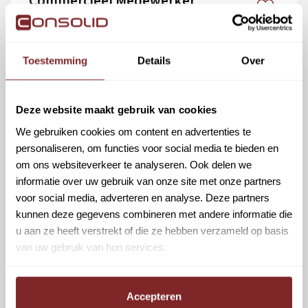
Commercieel Medewerker
Autoverhuur Schiphol
Schiphol
Automotive
Toestemming
Details
Over
€ 2800,00 - € 3400,00
Fulltime
p/m
Deze website maakt gebruik van cookies
Bekijk vacature
We gebruiken cookies om content en advertenties te
personaliseren, om functies voor social media te bieden en
om ons websiteverkeer te analyseren. Ook delen we
informatie over uw gebruik van onze site met onze partners
Supervisor Schiphol
voor social media, adverteren en analyse. Deze partners
kunnen deze gegevens combineren met andere informatie die
Schiphol
Automotive
u aan ze heeft verstrekt of die ze hebben verzameld op basis
€ 2900 - € 3500 p/m
Fulltime
van uw gebruik van hun services.
Bekijk vacature
Accepteren