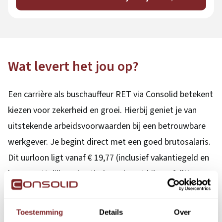
Wat levert het jou op?
Een carrière als buschauffeur RET via Consolid betekent
kiezen voor zekerheid en groei. Hierbij geniet je van
uitstekende arbeidsvoorwaarden bij een betrouwbare
werkgever. Je begint direct met een goed brutosalaris.
Dit uurloon ligt vanaf € 19,77 (inclusief vakantiegeld en
bovenwettelijke vakantiedagen), wat bij een fulltime
werkweek neerkomt op een bruto maandsalaris tussen
de € 2.749,01 en € 3.689,24. Werk je op onregelmatige
Toestemming
Details
Over
tijden? Dan komen daar nog