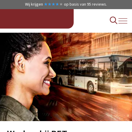
Wij krijgen
★
★
★
★
★
★
★
★
★
★
op basis van
95
reviews.