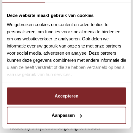
onregelmatigheidstoeslagen van 15% tot wel 55%
Deze website maakt gebruik van cookies
bovenop.
We gebruiken cookies om content en advertenties te
personaliseren, om functies voor social media te bieden en
Naast een mooi salaris biedt deze unieke baan je nog
om ons websiteverkeer te analyseren. Ook delen we
veel meer:
informatie over uw gebruik van onze site met onze partners
voor social media, adverteren en analyse. Deze partners
Volledige opleiding:
Consolid regelt en betaalt het
kunnen deze gegevens combineren met andere informatie die
grootste deel van jouw opleiding tot buschauffeur,
u aan ze heeft verstrekt of die ze hebben verzameld op basis
van uw gebruik van hun services.
inclusief je rijbewijs D en code 95.
Baangarantie:
Zodra je jouw traject succesvol
Accepteren
afrondt, heb je gegarandeerd werk bij de RET.
Ontwikkeling:
Je krijgt een eigen coach en jaarlijks
Aanpassen
kosteloos een dag nascholing via de Consolid
Academy om je code 95 geldig te houden.