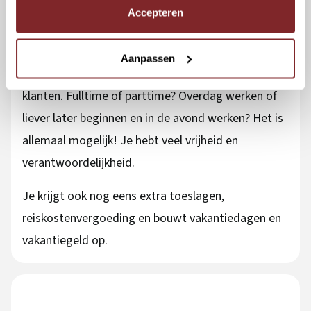
Koerier bij DHL
Accepteren
Je kunt aan de slag voor DHL als koerier. Als koerier
bij DHL Express ga jij (internationale) pakketten
Aanpassen
bezorgen en ophalen bij particuliere en zakelijke
klanten. Fulltime of parttime? Overdag werken of
liever later beginnen en in de avond werken? Het is
allemaal mogelijk! Je hebt veel vrijheid en
verantwoordelijkheid.
Je krijgt ook nog eens extra toeslagen,
reiskostenvergoeding en bouwt vakantiedagen en
vakantiegeld op.