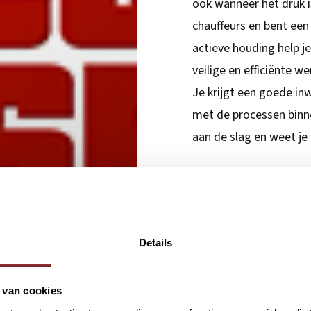
ook wanneer het druk i
chauffeurs en bent een
actieve houding help j
veilige en efficiënte 
Je krijgt een goede in
met de processen binne
aan de slag en weet je
Hoe ziet een werkdag
Je begint jouw dienst 
chauffeurs bij hun ver
Details
controleert of alle log
Gedurende de dienst bl
operatie soepel te late
 van cookies