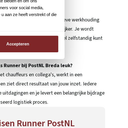
 te bieden en om ons
ners voor social media,
 logistiek nodig?
 aan ze heeft verstrekt of die
oodzakelijk. Motivatie, een actieve werkhouding
ve vaardigheden zijn belangrijker. Je wordt
zodat je de werkzaamheden snel zelfstandig kunt
Accepteren
 Runner bij PostNL Breda leuk?
t chauffeurs en collega's, werkt in een
 ziet direct resultaat van jouw inzet. Iedere
uitdagingen en je levert een belangrijke bijdrage
eerd logistiek proces.
isen Runner PostNL