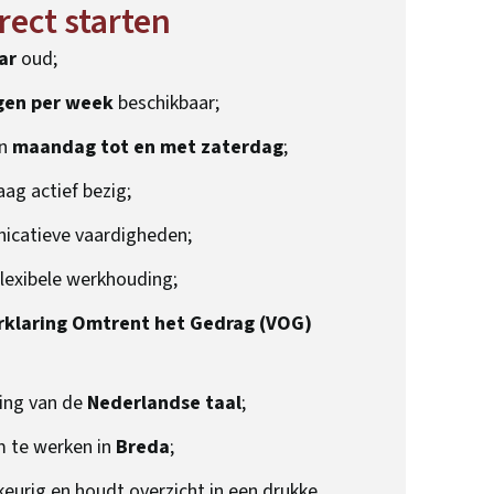
rect starten
ar
oud;
gen per week
beschikbaar;
an
maandag tot en met zaterdag
;
aag actief bezig;
catieve vaardigheden;
flexibele werkhouding;
rklaring Omtrent het Gedrag (VOG)
ing van de
Nederlandse taal
;
m te werken in
Breda
;
eurig en houdt overzicht in een drukke