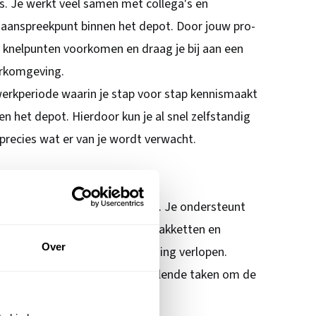
s. Je werkt veel samen met collega's en
 aanspreekpunt binnen het depot. Door jouw pro-
e knelpunten voorkomen en draag je bij aan een
werkomgeving.
werkperiode waarin je stap voor stap kennismaakt
n het depot. Hierdoor kun je al snel zelfstandig
 precies wat er van je wordt verwacht.
 in Breda eruit?
in het depot van PostNL Breda. Je ondersteunt
trek, verwerkt binnengekomen pakketten en
Over
istieke processen volgens planning verlopen.
ijf je schakelen tussen verschillende taken om de
n verlopen.