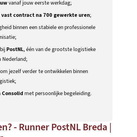
ouw
vanaf jouw eerste werkdag;
n
vast contract na 700 gewerkte uren
;
gheid binnen een stabiele en professionele
nisatie;
bij
PostNL
, één van de grootste logistieke
n Nederland;
om jezelf verder te ontwikkelen binnen
gistiek;
a
Consolid
met persoonlijke begeleiding.
en? - Runner PostNL Breda |