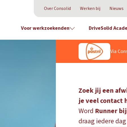
Over Consolid
Werken bij
Nieuws
Voor werkzoekenden
DriveSolid Acad
Via Cons
Zoek jij een af
je veel contact 
Word
Runner bi
draag iedere dag 