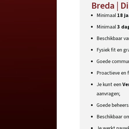
Breda | Di
Minimaal
18 ja
Minimaal
3 da
Beschikbaar v
Fysiek fit en gr
Goede communi
Proactieve en 
Je kunt een
Ve
aanvragen;
Goede beheers
Beschikbaar o
Je werkt nauwk