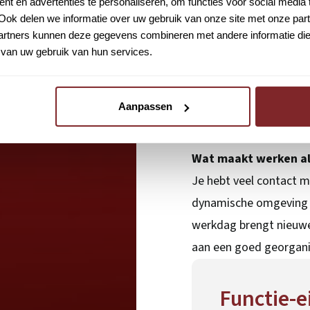
t en advertenties te personaliseren, om functies voor social media
Ook delen we informatie over uw gebruik van onze site met onze part
Heb je ervaring in de
rtners kunnen deze gegevens combineren met andere informatie die u
Nee, ervaring is niet n
van uw gebruik van hun services.
en goede communicatie
uitgebreid ingewerkt 
Aanpassen
uitvoeren.
Wat maakt werken als
Je hebt veel contact me
dynamische omgeving en
werkdag brengt nieuwe 
aan een goed georganis
Functie-e