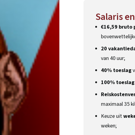
Salaris e
€16,59 bruto p
bovenwettelijk
20 vakantied
van 40 uur;
40% toeslag
v
100% toeslag
Reiskostenver
maximaal 35 ki
Keuze uit
weke
weken;