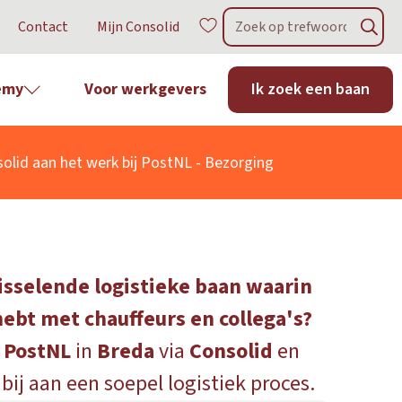
Contact
Mijn Consolid
emy
Voor werkgevers
Ik zoek een baan
olid aan het werk bij
PostNL - Bezorging
wisselende logistieke baan waarin
hebt met chauffeurs en collega's?
j PostNL
in
Breda
via
Consolid
en
bij aan een soepel logistiek proces.