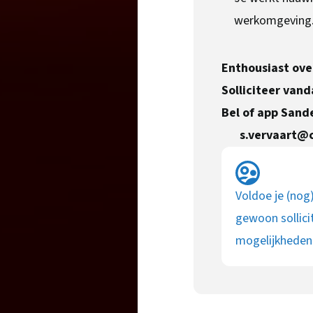
werkomgeving
Enthousiast ove
Solliciteer vand
Bel of app Sand
s.vervaart@c
Voldoe je (nog
gewoon sollici
mogelijkheden