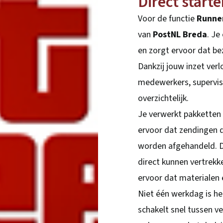
Direct start
Voor de functie
Runne
van
PostNL Breda
. Je
en zorgt ervoor dat bez
Dankzij jouw inzet ver
medewerkers, superviso
overzichtelijk.
Je verwerkt pakketten 
ervoor dat zendingen 
worden afgehandeld. Da
direct kunnen vertrekk
ervoor dat materialen 
Niet één werkdag is he
schakelt snel tussen v