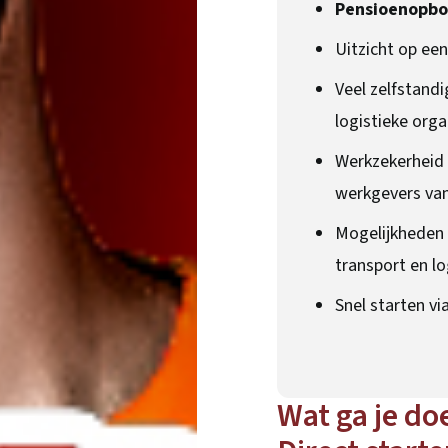
Pensioenopb
Uitzicht op ee
Veel zelfstandi
logistieke orga
Werkzekerheid 
werkgevers va
Mogelijkheden 
transport en lo
Snel starten vi
Wat ga je do