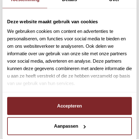
Functie-eisen Recruiter
Albert Heijn
Deze website maakt gebruik van cookies
Minimaal mbo 4 werk- en denkniveau.
We gebruiken cookies om content en advertenties te
In het bezit van een
rijbewijs B
.
personaliseren, om functies voor social media te bieden en
om ons websiteverkeer te analyseren. Ook delen we
Minimaal
één jaar recente werkervaring
informatie over uw gebruik van onze site met onze partners
binnen een commerciële organisatie met veel
voor social media, adverteren en analyse. Deze partners
klantcontact.
kunnen deze gegevens combineren met andere informatie die
u aan ze heeft verstrekt of die ze hebben verzameld op basis
Relevante werkervaring in digitale
van uw gebruik van hun services.
administratieve werkzaamheden.
Goede beheersing van de
Nederlandse taal
,
Accepteren
zowel mondeling als schriftelijk.
Ervaring als Bezorger bij Albert Heijn is een pre.
Aanpassen