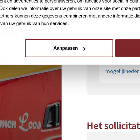
t en advertenties te personaliseren, om functies voor social media
Ben je enthousias
Ook delen we informatie over uw gebruik van onze site met onze part
dan vandaag nog! 
rtners kunnen deze gegevens combineren met andere informatie die u
vacature? Bel of 
van uw gebruik van hun services.
Aanpassen
Voldoe je (nog
gewoon sollici
mogelijkheden
Het sollicita