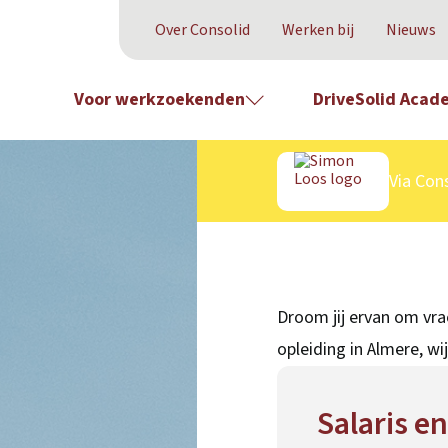
Over Consolid
Werken bij
Nieuws
Voor werkzoekenden
DriveSolid Acad
Via Cons
Droom jij ervan om vr
opleiding in Almere, wi
Salaris e