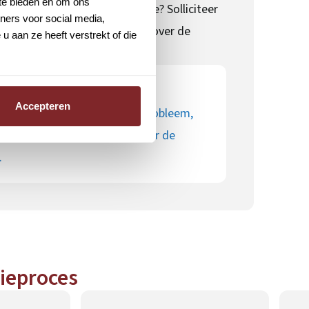
 te bieden en om ons
t over deze opleidingsvacature? Solliciteer
ners voor social media,
Wil je eerst meer informatie over de
 aan ze heeft verstrekt of die
app mij dan op 06-23725107.
Accepteren
) niet aan alle punten? Geen probleem,
teren dan kijken we samen naar de
.
tieproces