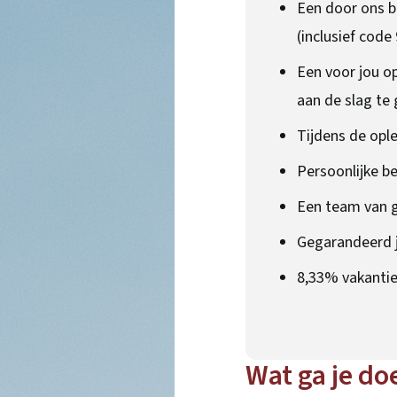
Een door ons be
(inclusief code 
Een voor jou o
aan de slag te 
Tijdens de opl
Persoonlijke be
Een team van g
Gegarandeerd j
8,33% vakantie
Wat ga je do