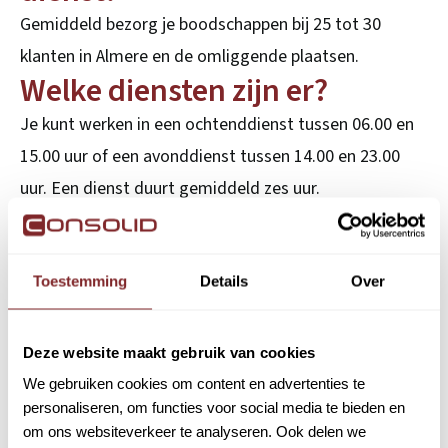
Gemiddeld bezorg je boodschappen bij 25 tot 30
klanten in Almere en de omliggende plaatsen.
Welke diensten zijn er?
Je kunt werken in een ochtenddienst tussen 06.00 en
15.00 uur of een avonddienst tussen 14.00 en 23.00
uur. Een dienst duurt gemiddeld zes uur.
Heb ik ervaring nodig?
Nee. Zolang je een geldig rijbewijs B hebt en graag
Toestemming
Details
Over
zelfstandig werkt, leren wij je de rest tijdens jouw
inwerkperiode.
Deze website maakt gebruik van cookies
Functie-eisen Chauffeur B
We gebruiken cookies om content en advertenties te
Boodschappen | Albert
personaliseren, om functies voor social media te bieden en
om ons websiteverkeer te analyseren. Ook delen we
Heijn Online Almere |