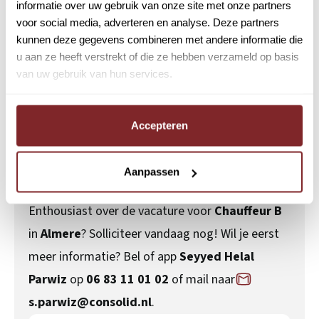
informatie over uw gebruik van onze site met onze partners
Werken met vrijheid
voor social media, adverteren en analyse. Deze partners
kunnen deze gegevens combineren met andere informatie die
Geldig
rijbewijs B (schakel)
;
u aan ze heeft verstrekt of die ze hebben verzameld op basis
van uw gebruik van hun services.
Minimaal 2 dagen per week beschikbaar;
Je spreekt Nederlands of Engels;
Accepteren
Je bent fysiek fit;
Je werkt nauwkeurig en klantgericht.
Aanpassen
Enthousiast over de vacature voor
Chauffeur B
in
Almere
? Solliciteer vandaag nog! Wil je eerst
meer informatie? Bel of app
Seyyed Helal
Parwiz
op
06 83 11 01 02
of mail naar
s.parwiz@consolid.nl
.