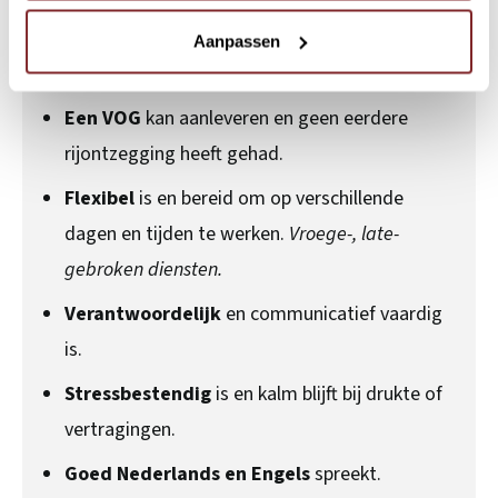
Een geneeskundige verklaring
kan
Aanpassen
overleggen en in goede gezondheid verkeert.
Een VOG
kan aanleveren en geen eerdere
rijontzegging heeft gehad.
Flexibel
is en bereid om op verschillende
dagen en tijden te werken.
Vroege-, late-
gebroken diensten.
Verantwoordelijk
en communicatief vaardig
is.
Stressbestendig
is en kalm blijft bij drukte of
vertragingen.
Goed Nederlands en Engels
spreekt.