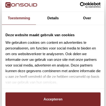
verder te ontwikkelen binnen een sector die blijft
vernieuwen.
Stap aan boord en bouw aan
Toestemming
Details
Over
je toekomst
Deze website maakt gebruik van cookies
Wil jij het verschil maken op de weg én in het leven van
We gebruiken cookies om content en advertenties te
anderen? Dan is een baan als buschauffeur bij U-OV
personaliseren, om functies voor social media te bieden en
precies wat bij jou past.
om ons websiteverkeer te analyseren. Ook delen we
informatie over uw gebruik van onze site met onze partners
Functie-eisen
voor social media, adverteren en analyse. Deze partners
Buschauffeur U-OV |
kunnen deze gegevens combineren met andere informatie die
u aan ze heeft verstrekt of die ze hebben verzameld op basis
Personenvervoer | Utrecht
van uw gebruik van hun services.
Voor U-OV zoeken een buschauffeur die:
Rijbewijs D met code 95
heeft, of bereid is
Accepteren
dit via ons te behalen.