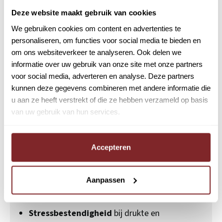
Zaandam | Consolid
Deze website maakt gebruik van cookies
Om buschauffeur bij Consolid te worden, heb je:
We gebruiken cookies om content en advertenties te
Rijbewijs D + Code 95
(of je bent bereid deze
personaliseren, om functies voor social media te bieden en
via ons te behalen).
om ons websiteverkeer te analyseren. Ook delen we
informatie over uw gebruik van onze site met onze partners
Een geneeskundige verklaring
voor
voor social media, adverteren en analyse. Deze partners
rijgeschiktheid.
kunnen deze gegevens combineren met andere informatie die
u aan ze heeft verstrekt of die ze hebben verzameld op basis
Een Verklaring Omtrent Gedrag (VOG)
en
van uw gebruik van hun services.
geen rijontzeggingen.
Flexibiliteit
om wisselende diensten te
Accepteren
draaien.
Verantwoordelijkheidsgevoel en goede
Aanpassen
communicatieve vaardigheden
.
Stressbestendigheid
bij drukte en