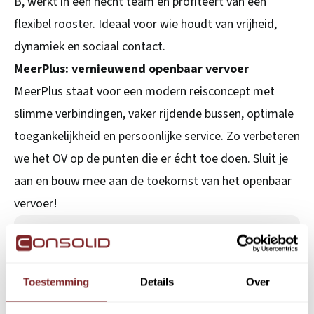
B, werkt in een hecht team en profiteert van een
flexibel rooster. Ideaal voor wie houdt van vrijheid,
dynamiek en sociaal contact.
MeerPlus: vernieuwend openbaar vervoer
MeerPlus staat voor een modern reisconcept met
slimme verbindingen, vaker rijdende bussen, optimale
toegankelijkheid en persoonlijke service. Zo verbeteren
we het OV op de punten die er écht toe doen. Sluit je
aan en bouw mee aan de toekomst van het openbaar
vervoer!
Functie-eisen
Buschauffeur |
Toestemming
Details
Over
Personenvervoer |