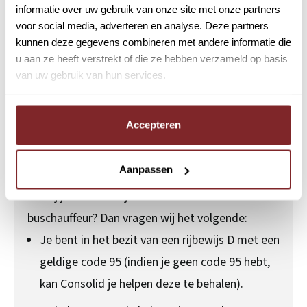
informatie over uw gebruik van onze site met onze partners
door naarmate je meer ervaring opdoet en je
voor social media, adverteren en analyse. Deze partners
ontwikkelt in de functie.
kunnen deze gegevens combineren met andere informatie die
u aan ze heeft verstrekt of die ze hebben verzameld op basis
van uw gebruik van hun services.
Functie-eisen
Buschauffeur D |
Accepteren
Wisselende diensten |
Waalwijk
Aanpassen
Kom jij het team bij Consolid versterken als
buschauffeur? Dan vragen wij het volgende:
Je bent in het bezit van een rijbewijs D met een
geldige code 95 (indien je geen code 95 hebt,
kan Consolid je helpen deze te behalen).