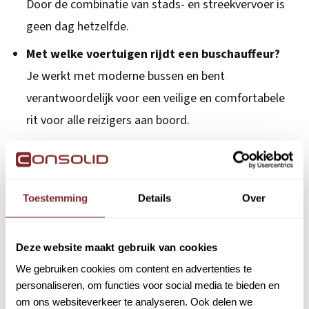
Door de combinatie van stads- en streekvervoer is
geen dag hetzelfde.
Met welke voertuigen rijdt een buschauffeur?
Je werkt met moderne bussen en bent
verantwoordelijk voor een veilige en comfortabele
rit voor alle reizigers aan boord.
Hoe wordt mijn salaris als buschauffeur
bepaald?
Je wordt ingeschaald op basis van jouw relevante
Toestemming
Details
Over
werkervaring en het aantal ervaringsjaren. Heb je al
ervaring als buschauffeur of in het openbaar
Deze website maakt gebruik van cookies
vervoer? Dan wordt hiermee rekening gehouden bij
We gebruiken cookies om content en advertenties te
jouw inschaling. Ook zonder ervaring kun je starten
personaliseren, om functies voor social media te bieden en
en groei je binnen de geldende cao-schalen verder
om ons websiteverkeer te analyseren. Ook delen we