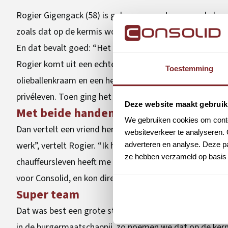
Rogier Gigengack (58) is geboren en getogen op de kermis
zoals dat op de kermis wordt genoemd. Via Consolid ri
En dat bevalt goed: “Het is gewoon supermooi werk!”
Rogier komt uit een echte kermisfamilie en heeft zijn h
Toestemming
olieballenkraam en een hengelspel gehad”, vertelt hij. 
privéleven. Toen ging het minder.”
Deze website maakt gebruik
Met beide handen
We gebruiken cookies om conten
Dan vertelt een vriend hem over het werk voor Scania vi
websiteverkeer te analyseren. 
werk”, vertelt Rogier. “Ik heb de kans met beide handen 
adverteren en analyse. Deze pa
ze hebben verzameld op basis 
chauffeursleven heeft me altijd getrokken en Scania is 
voor Consolid, en kon direct aan de slag.”
Super team
Dat was best een grote stap voor Rogier. “Ik heb mijn h
in de burgermaatschappij, zo noemen we dat op de kermi