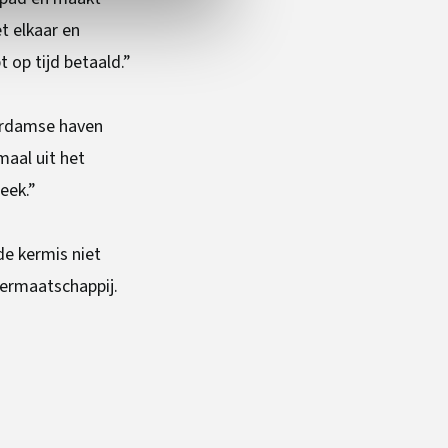
t elkaar en
 op tijd betaald.”
terdamse haven
maal uit het
eek.”
de kermis niet
germaatschappij.