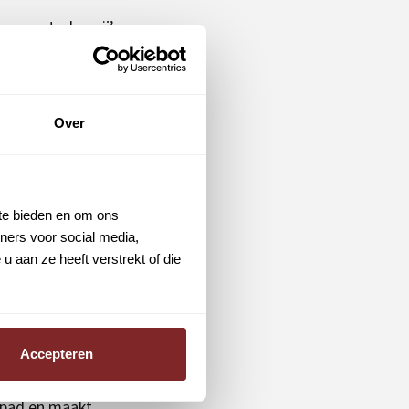
rgermaatschappij’,
 van Rotterdam.
een
Over
 er veel in mijn
 te bieden en om ons
iast over het
ners voor social media,
e kermis. Het
 aan ze heeft verstrekt of die
de planning doet
Accepteren
 mijn eerste baan
p pad en maakt