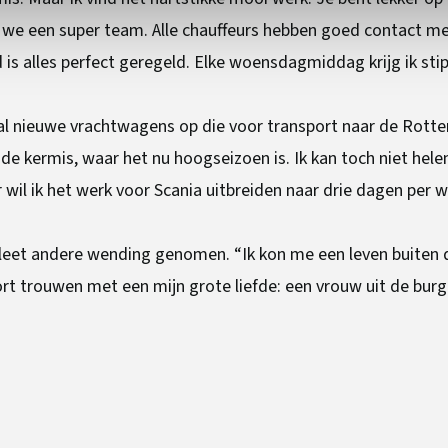
 we een super team. Alle chauffeurs hebben goed contact me
is alles perfect geregeld. Elke woensdagmiddag krijg ik stipt
haal nieuwe vrachtwagens op die voor transport naar de Rot
e kermis, waar het nu hoogseizoen is. Ik kan toch niet hele
r wil ik het werk voor Scania uitbreiden naar drie dagen per w
pleet andere wending genomen. “Ik kon me een leven buiten 
ort trouwen met een mijn grote liefde: een vrouw uit de bur