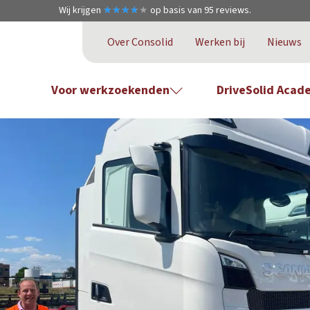
Wij krijgen
★
★
★
★
★
★
★
★
★
★
op basis van
95
reviews.
Over Consolid
Werken bij
Nieuws
Voor werkzoekenden
DriveSolid Acad