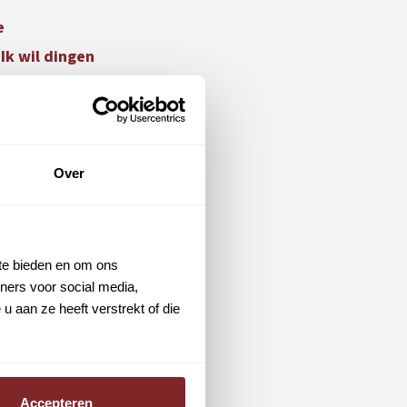
e
Ik wil dingen
eke
tegenhanger
ijkheid. Als
veel buiten en
Over
ietsen, ik kruip
 te bieden en om ons
ijn daar heel
ners voor social media,
 aan ze heeft verstrekt of die
groot rijbewijs te
js C op zak. Het
k niet meer missen.
Accepteren