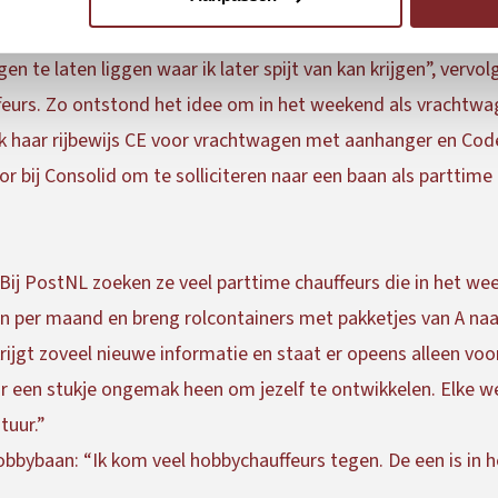
te laten liggen waar ik later spijt van kan krijgen”, vervol
ffeurs. Zo ontstond het idee om in het weekend als vrachtw
k haar rijbewijs CE voor vrachtwagen met aanhanger en Code
r bij Consolid om te solliciteren naar een baan als parttime 
ij PostNL zoeken ze veel parttime chauffeurs die in het we
en per maand en breng rolcontainers met pakketjes van A naar
ijgt zoveel nieuwe informatie en staat er opeens alleen voor
r een stukje ongemak heen om jezelf te ontwikkelen. Elke w
tuur.”
bbybaan: “Ik kom veel hobbychauffeurs tegen. De een is in he