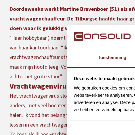
Doordeweeks werkt Martine Bravenboer (51) als afde
vrachtwagenchauffeur. De Tilburgse haalde haar gro
doen waar ik gelukkig van word.”
‘Haar hobbybaan’, noemt ze haar werk als vrachtwagench
van haar kantoorbaan. “Ik ben arbeidsdeskundige en sin
vrachtwagenchauffeur stap ik in een andere wereld. Ik vi
Toestemming
maak mijn hoofd leeg. Voor mij is het echt afschakelen
achter het grote stuur.”
Deze website maakt gebruik
Vrachtwagenvirus
We gebruiken cookies om conten
Het vrachtwagenvirus sloeg toe toen Martine twee jaa
websiteverkeer te analyseren. 
adverteren en analyse. Deze pa
anders, met veel bochten en tunnels”, vertelt Martine. “
ze hebben verzameld op basis 
halen. Ik vond het belangrijk om me comfortabel en zeker
lessen in een vrachtwagen was een geweldige ervaring. H
Telkens als ik een vrachtwagen zag rijden, begon het te 