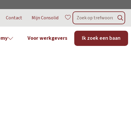
Contact
Mijn Consolid
emy
Voor werkgevers
Ik zoek een baan