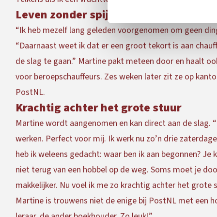
Leven zonder spijt
“Ik heb mezelf lang geleden voorgenomen om geen dingen 
“Daarnaast weet ik dat er een groot tekort is aan chau
de slag te gaan.” Martine pakt meteen door en haalt oo
voor beroepschauffeurs. Zes weken later zit ze op kantoo
PostNL.
Krachtig achter het grote stuur
Martine wordt aangenomen en kan direct aan de slag. “B
werken. Perfect voor mij. Ik werk nu zo’n drie zaterdag
heb ik weleens gedacht: waar ben ik aan begonnen? Je kr
niet terug van een hobbel op de weg. Soms moet je doo
makkelijker. Nu voel ik me zo krachtig achter het grote s
Martine is trouwens niet de enige bij PostNL met een ho
leraar, de ander boekhouder. Zo leuk!”