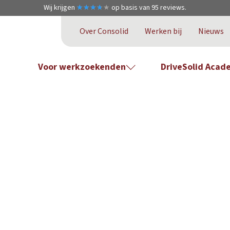
Wij krijgen
★
★
★
★
★
★
★
★
★
★
op basis van
95
reviews.
Over Consolid
Werken bij
Nieuws
Voor werkzoekenden
DriveSolid Acad