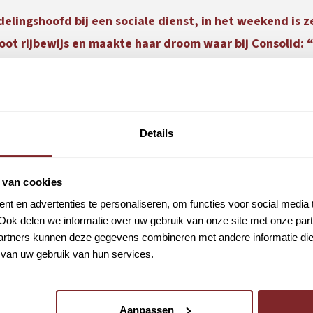
lingshoofd bij een sociale dienst, in het weekend is z
ot rijbewijs en maakte haar droom waar bij Consolid: “
auffeur vol trots. Voor Martine is het werk een mooie, fysi
ds kort ook afdelingshoofd. Een baan met veel verantwoordel
nd het heerlijk om onderweg te zijn. Ik doe iets nuttigs, ben 
Details
 van een drukke werkweek. Andere mensen gaan 30 kilometer f
 van cookies
t en advertenties te personaliseren, om functies voor social media
r geleden met de camper naar Noorwegen wilde. “De wegen z
Ook delen we informatie over uw gebruik van onze site met onze part
rtners kunnen deze gegevens combineren met andere informatie die u
Hoewel het niet nodig is voor een camper, wilde ik toch mijn 
van uw gebruik van hun services.
 te voelen achter het stuur. In zes weken had ik mijn rijbewi
et besturen van zo’n groot voertuig is zo gaaf, dat wilde i
kriebelen.”
Aanpassen