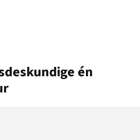
dsdeskundige én
ur