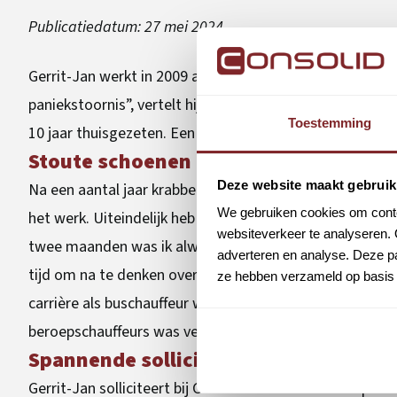
Publicatiedatum:
27 mei 2024
Gerrit-Jan werkt in 2009 al met veel plezier als buschauf
paniekstoornis”, vertelt hij. “Het werd zo erg dat ik op
Toestemming
10 jaar thuisgezeten. Een ongelooflijk lange tijd.”
Stoute schoenen aan
Deze website maakt gebruik
Na een aantal jaar krabbelt hij gelukkig weer op uit een
We gebruiken cookies om conten
het werk. Uiteindelijk heb ik de stoute schoenen aange
websiteverkeer te analyseren. 
twee maanden was ik alweer fulltime aan het werk en dat
adverteren en analyse. Deze pa
tijd om na te denken over mijn toekomst. Wat wil ik de 
ze hebben verzameld op basis 
carrière als buschauffeur weer wilde oppakken. Ik had natu
beroepschauffeurs was verlopen.”
Spannende sollicitatie
Gerrit-Jan solliciteert bij Consolid. “Dat was best spanne