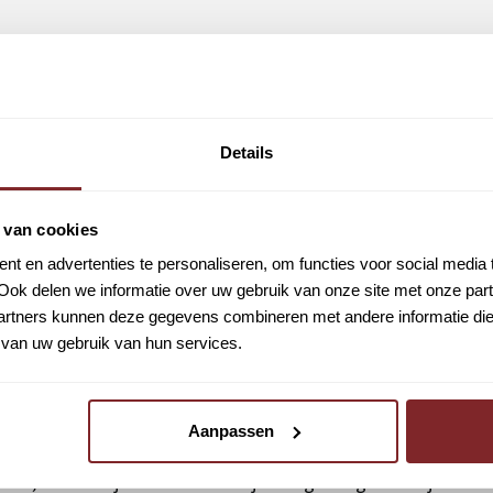
feur. Helaas komt hij na een tijdje thuis te zitten. “Ik ontwi
 een gegeven moment de deur helemaal niet meer uit durfde. U
Details
 van cookies
 diep dal. Gerrit-Jan: “Ik voelde me steeds sterker worden e
t en advertenties te personaliseren, om functies voor social media
trokken en gesolliciteerd voor een baan als boodschappen be
Ook delen we informatie over uw gebruik van onze site met onze part
 bleef goed gaan. Een jaar later kwam ik met corona thuis t
rtners kunnen deze gegevens combineren met andere informatie die u
komende jaren echt graag doen? Ik ontdekte dat ik het liefs
van uw gebruik van hun services.
urlijk al mijn bus rijbewijs, alleen mijn Code 95 kwalificatie
Aanpassen
nd”, vertelt hij. “Ik heb natuurlijk een groot gat in mijn CV e