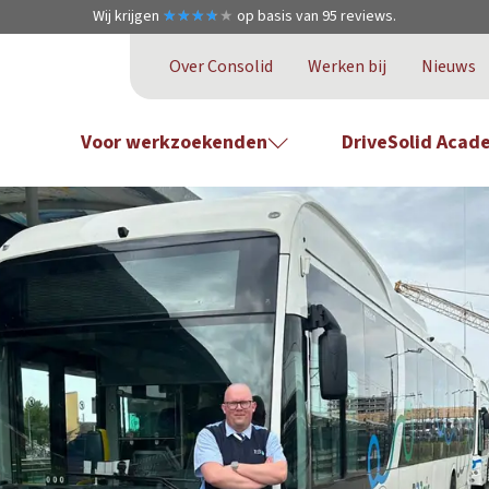
Wij krijgen
★
★
★
★
★
★
★
★
★
★
op basis van
95
reviews.
Over Consolid
Werken bij
Nieuws
Voor werkzoekenden
DriveSolid Acad