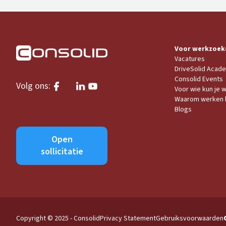
Voor werkzoek
Vacatures
DriveSolid Acad
Consolid Events
Volg ons:
Voor wie kun je 
Waarom werken b
Blogs
Open
sollicitatie
Copyright © 2025 - Consolid
Privacy Statement
Gebruiksvoorwaarden