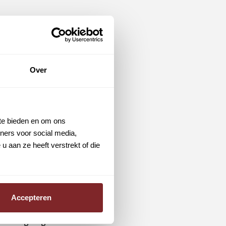
kkelde een angst en
iteindelijk heb ik
Over
n wilde weer aan
 te bieden en om ons
zorger. Binnen
ners voor social media,
e zitten en had ik
 aan ze heeft verstrekt of die
t mijn oude
 voor
Accepteren
n wilde graag