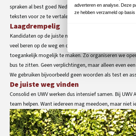
adverteren en analyse. Deze pa
spraken al best goed Nederlands, maar het was niet t
ze hebben verzameld op basis 
teksten voor ze te vertalen.”
Laagdrempelig
Kandidaten op de juiste manier aantrekken is een bela
veel beren op de weg en de drempel om te solliciteren 
toegankelijk mogelijk te maken. Zo organiseren we ope
bus te zitten. Geen verplichtingen, maar alleen even ee
We gebruiken bijvoorbeeld geen woorden als test en as
De juiste weg vinden
Consolid en UWV werken dus intensief samen. Bij UWV A
team helpen. Want iedereen mag meedoen, maar niet ied