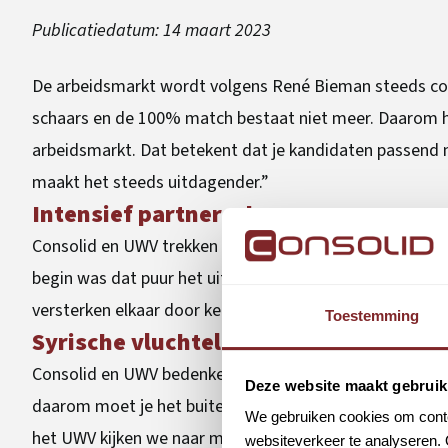
Publicatiedatum:
14 maart 2023
De arbeidsmarkt wordt volgens René Bieman steeds com
schaars en de 100% match bestaat niet meer. Daarom 
arbeidsmarkt. Dat betekent dat je kandidaten passend 
maakt het steeds uitdagender.”
Intensief partnerschap
Consolid en UWV trekken samen op om deze uitdagingen 
begin was dat puur het uitzetten van vacatures. Inmidd
versterken elkaar door kennis te delen en creatieve oplo
Toestemming
Syrische vluchtelingen
Consolid en UWV bedenken bijvoorbeeld creatieve oploss
Deze website maakt gebruik
daarom moet je het buiten de gebaande paden zoeken”, 
We gebruiken cookies om conten
het UWV kijken we naar mogelijkheden en kansen. Zo heb
websiteverkeer te analyseren. 