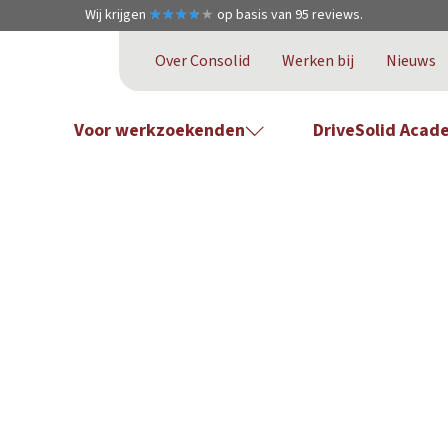
Wij krijgen
★
★
★
★
★
★
★
★
★
★
op basis van
95
reviews.
Over Consolid
Werken bij
Nieuws
Voor werkzoekenden
DriveSolid Acad