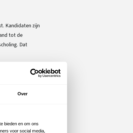
t. Kandidaten zijn
and tot de
choling. Dat
René. “In het
rschap. We
”
Over
 zijn schaars en
 of ouderen. Met
 te bieden en om ons
auffeur. Ze
ners voor social media,