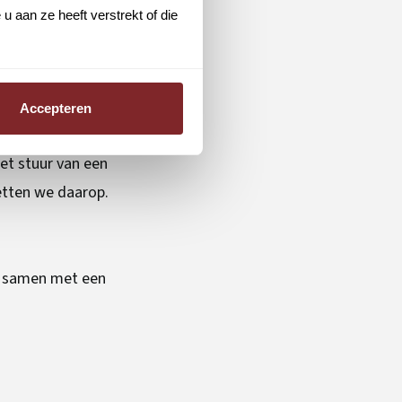
 aan ze heeft verstrekt of die
k ingeschakeld om
ozen zien vaak
Accepteren
het zo
et stuur van een
letten we daarop.
ik samen met een