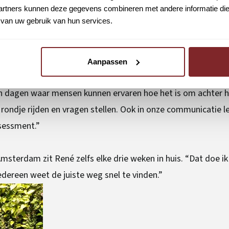
rtners kunnen deze gegevens combineren met andere informatie die u
oereikend om de testen te maken. Daarom hebben we een tol
van uw gebruik van hun services.
ngrijk aandachtspunt voor Consolid en UWV. “Langdurig werkl
Aanpassen
is hoog”, vertelt René. “Daarom kijken we naar manieren om 
n dagen waar mensen kunnen ervaren hoe het is om achter h
n rondje rijden en vragen stellen. Ook in onze communicatie 
sessment.”
msterdam zit René zelfs elke drie weken in huis. “Dat doe 
ereen weet de juiste weg snel te vinden.”