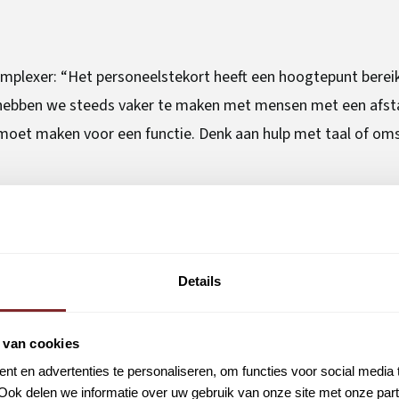
plexer: “Het personeelstekort heeft een hoogtepunt bereik
hebben we steeds vaker te maken met mensen met een afst
moet maken voor een functie. Denk aan hulp met taal of oms
te tackelen. “We werken al jaren samen met UWV”, vertelt 
els is de samenwerking uitgegroeid tot een intensief partne
ssingen te verzinnen. Dat is essentieel in deze arbeidsmarkt.
Details
ingen voor het tekort aan chauffeurs. “Passende kandidaten
 van cookies
vertelt René. “Denk aan langdurig werklozen, anderstaligen
t en advertenties te personaliseren, om functies voor social media
ben we een groep Syrische vluchtelingen opgeleid tot busch
Ook delen we informatie over uw gebruik van onze site met onze part