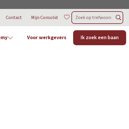
Contact
Mijn Consolid
emy
Voor werkgevers
Ik zoek een baan