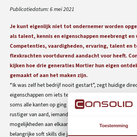
Publicatiedatum:
6 mei 2021
Je kunt eigenlijk niet tot ondernemer worden opgel
als talent, kennis en eigenschappen meebrengt en wa
Competenties, vaardigheden, ervaring, talent en 
flexkrachten voortdurend aandacht voor heeft. Con
kijken hoe drie generaties Mortier hun eigen ontd
gemaakt of aan het maken zijn.
“Ik was zelf het bedrijf nooit gestart”, zegt huidige dir
eigenschappen om iets te beginnen. Met een idee, met e
soms alle kanten op ging in die jaren, gewoon beginnen
rustiger van aard, iemand van verder bouwen, eerst goe
mogelijkheden aan elkaar verbinden en dan rustig met foc
Toestemming
belangrijke soft skills die je nodig hebt als je een organis