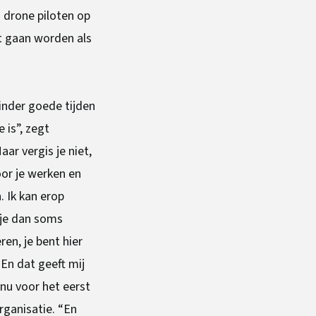
m drone piloten op
et gaan worden als
minder goede tijden
 is”, zegt
ar vergis je niet,
oor je werken en
. Ik kan erop
 je dan soms
en, je bent hier
 En dat geeft mij
nu voor het eerst
rganisatie. “En