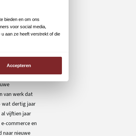
ie door worden
 te bieden en om ons
in het lezen,
ners voor social media,
 aan ze heeft verstrekt of die
. Als je zo breed
erbanden leggen.
maken die
”
Accepteren
ieuwe
en van werk dat
 wat dertig jaar
 vijftien jaar
 de e-commerce en
nd naar nieuwe