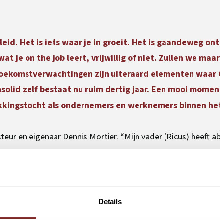
eid. Het is iets waar je in groeit. Het is gaandeweg on
t je on the job leert, vrijwillig of niet. Zullen we maa
toekomstverwachtingen zijn uiteraard elementen waar 
solid zelf bestaat nu ruim dertig jaar. Een mooi momen
ekkingstocht als ondernemers en werknemers binnen het
ecteur en eigenaar Dennis Mortier. “Mijn vader (Ricus) heeft a
en heel goed idee dertig jaar geleden, en zijn enorme voorw
. Onderweg kijken wat je tegenkomt en daar mee dealen. Ik 
d nadenken en dan pas doen, de organisatie professionalise
us verder gaan. En mijn dochter bezit - naast haar interesse 
Details
atie wilt leiden.”