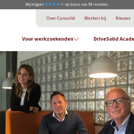
Wij krijgen
★
★
★
★
★
★
★
★
★
★
op basis van
95
reviews.
Over Consolid
Werken bij
Nieuws
Voor werkzoekenden
DriveSolid Acad