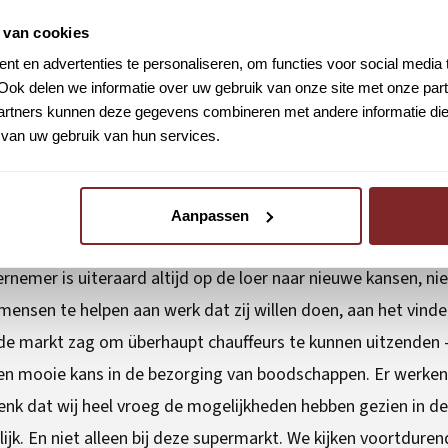
 van cookies
nlijkheidskenmerken die kennelijk van generatie op generat
t en advertenties te personaliseren, om functies voor social media
ar alles wat je maar kunt bedenken. Mortiers zijn omnivoren 
Ook delen we informatie over uw gebruik van onze site met onze part
rtners kunnen deze gegevens combineren met andere informatie die u
 “Het is heel grappig om dat ook bij mijn dochter te herkennen
van uw gebruik van hun services.
 zienswijzen, kun je ook dingen in een context plaatsen en v
derneming staat”, zegt Dennis. “Je krijgt met veel zaken te 
waar je wel in moet duiken. Dan komt dit heel goed van pas.
Aanpassen
rnemer is uiteraard altijd op de loer naar nieuwe kansen, n
ensen te helpen aan werk dat zij willen doen, aan het vind
 de markt zag om überhaupt chauffeurs te kunnen uitzenden -
n mooie kans in de bezorging van boodschappen. Er werken al
k denk dat wij heel vroeg de mogelijkheden hebben gezien in
ijk. En niet alleen bij deze supermarkt. We kijken voortdure