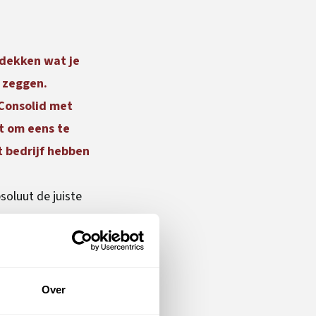
tdekken wat je
r zeggen.
Consolid met
t om eens te
 bedrijf hebben
bsoluut de juiste
aartse kracht die
ben zelf wat
ren,
in cijfers - hele
Over