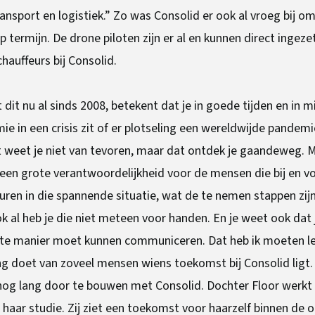
nsport en logistiek.” Zo was Consolid er ook al vroeg bij o
termijn. De drone piloten zijn er al en kunnen direct ingez
chauffeurs bij Consolid.
dit nu al sinds 2008, betekent dat je in goede tijden en in 
 in een crisis zit of er plotseling een wereldwijde pandemie
at weet je niet van tevoren, maar dat ontdek je gaandeweg. Ma
t een grote verantwoordelijkheid voor de mensen die bij en v
beuren in die spannende situatie, wat de te nemen stappen zijn
al heb je die niet meteen voor handen. En je weet ook dat
te manier moet kunnen communiceren. Dat heb ik moeten ler
ang doet van zoveel mensen wiens toekomst bij Consolid ligt.
 nog lang door te bouwen met Consolid. Dochter Floor werkt 
aar studie. Zij ziet een toekomst voor haarzelf binnen de o