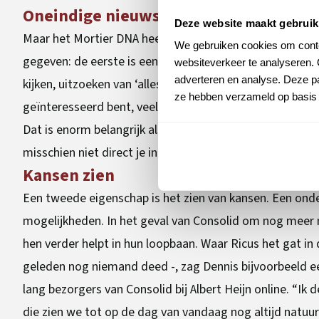
Oneindige nieuwsgierigheid
Deze website maakt gebruik
Maar het Mortier DNA heeft ook zeer belangrijke persoo
We gebruiken cookies om conten
gegeven: de eerste is een eindeloze nieuwsgierigheid na
websiteverkeer te analyseren. 
adverteren en analyse. Deze pa
kijken, uitzoeken van ‘alles wat je maar kunt bedenken’.
ze hebben verzameld op basis 
geïnteresseerd bent, veel weet en altijd openstaat voor
Dat is enorm belangrijk als je aan het hoofd van een on
misschien niet direct je interesse zouden hebben, maar 
Kansen zien
Een tweede eigenschap is het zien van kansen. Een onde
mogelijkheden. In het geval van Consolid om nog meer m
hen verder helpt in hun loopbaan. Waar Ricus het gat in
geleden nog niemand deed -, zag Dennis bijvoorbeeld ee
lang bezorgers van Consolid bij Albert Heijn online. “I
die zien we tot op de dag van vandaag nog altijd natuurl