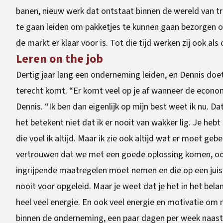
banen, nieuw werk dat ontstaat binnen de wereld van tra
te gaan leiden om pakketjes te kunnen gaan bezorgen op 
de markt er klaar voor is. Tot die tijd werken zij ook als 
Leren on the job
Dertig jaar lang een onderneming leiden, en Dennis doet 
terecht komt. “Er komt veel op je af wanneer de economie
Dennis. “Ik ben dan eigenlijk op mijn best weet ik nu. D
het betekent niet dat ik er nooit van wakker lig. Je heb
die voel ik altijd. Maar ik zie ook altijd wat er moet ge
vertrouwen dat we met een goede oplossing komen, ook 
ingrijpende maatregelen moet nemen en die op een juis
nooit voor opgeleid. Maar je weet dat je het in het bel
heel veel energie. En ook veel energie en motivatie om
binnen de onderneming, een paar dagen per week naast h