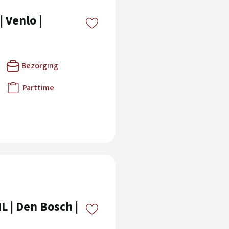
 Venlo |
Bezorging
Parttime
L | Den Bosch |