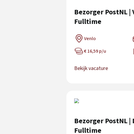
Bezorger PostNL | 
Fulltime
Venlo
€ 16,59 p/u
Bekijk vacature
Bezorger PostNL | 
Fulltime