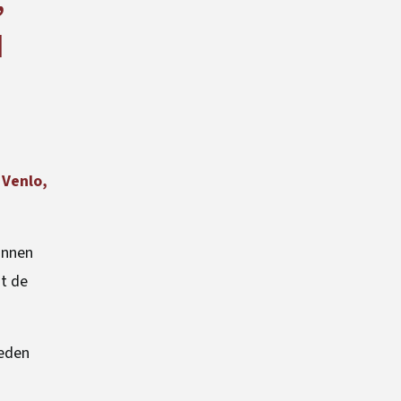
,
d
 Venlo,
kunnen
at de
ieden