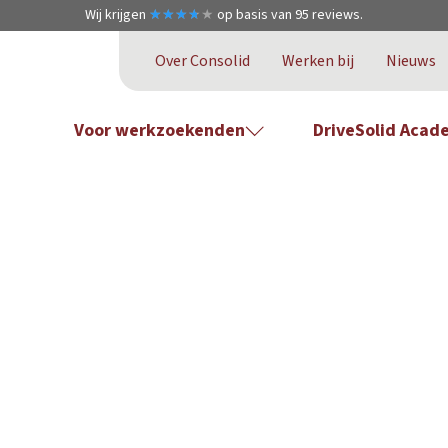
Wij krijgen
★
★
★
★
★
★
★
★
★
★
op basis van
95
reviews.
Over Consolid
Werken bij
Nieuws
Voor werkzoekenden
DriveSolid Acad