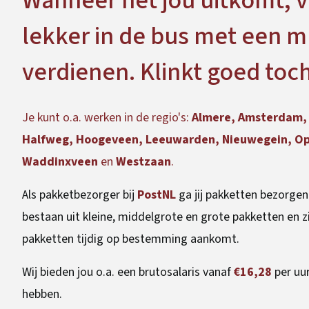
Wanneer het jou uitkomt, 
lekker in de bus met een mu
verdienen. Klinkt goed toc
Je kunt o.a. werken in de regio's:
Almere, Amsterdam, 
Halfweg, Hoogeveen, Leeuwarden, Nieuwegein, Opme
Waddinxveen
en
Westzaan
.
Als pakketbezorger bij
PostNL
ga jij pakketten bezorgen 
bestaan uit kleine, middelgrote en grote pakketten en zij
pakketten tijdig op bestemming aankomt.
Wij bieden jou o.a. een brutosalaris vanaf
€16,28
per uu
hebben.