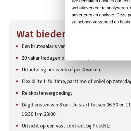
We gebruiken cookies om conten
websiteverkeer te analyseren. 
adverteren en analyse. Deze pa
ze hebben verzameld op basis 
Wat bieden wij?
Een brutosalaris vanaf
€16,28
all-in;
20 vakantiedagen o.b.v. 40 uur per week;
Uitbetaling per week of per 4 weken;
Flexibiliteit: fulltime, parttime of enkel op zaterda
Reiskostenvergoeding;
Dagdiensten van 8 uur. Je start tussen 06:30 en 11
16:30 t/m 23:00.
Uitzicht op een vast contract bij PostNL;