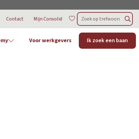
Contact
Mijn Consolid
emy
Voor werkgevers
Ik zoek een baan