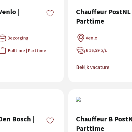
Venlo |
Chauffeur PostNL |
Parttime
Bezorging
Venlo
€ 16,59 p/u
Fulltime | Parttime
Bekijk vacature
Den Bosch |
Chauffeur B PostN
Parttime