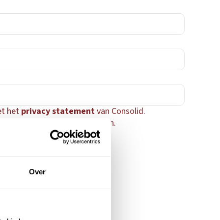
et het
privacy statement
van Consolid.
jn gegevens twee jaar bewaren.
Over