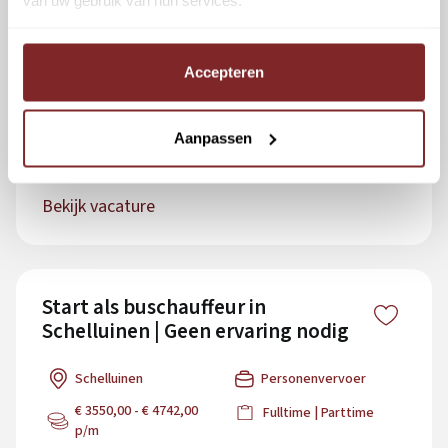
Omscholen tot Buschauffeur in
Alblasserdam | Gratis Opleiding |
Qbuzz DMG
Accepteren
Alblasserdam
Personenvervoer
Aanpassen
€ 3550,00 - € 4742,00
Fulltime | Parttime
p/m
Bekijk vacature
Start als buschauffeur in
Schelluinen | Geen ervaring nodig
Schelluinen
Personenvervoer
€ 3550,00 - € 4742,00
Fulltime | Parttime
p/m