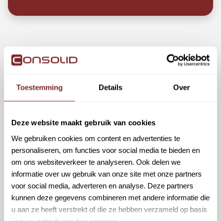
Omscholen tot Buschauffeur bij
Toestemming
Details
Over
Qbuzz in Alblasserdam | Geen
Ervaring Nodig
Deze website maakt gebruik van cookies
Alblasserdam
Personenvervoer
We gebruiken cookies om content en advertenties te
€ 3550,00 - € 4742,00
Fulltime | Parttime
personaliseren, om functies voor social media te bieden en
p/m
om ons websiteverkeer te analyseren. Ook delen we
informatie over uw gebruik van onze site met onze partners
Bekijk vacature
voor social media, adverteren en analyse. Deze partners
kunnen deze gegevens combineren met andere informatie die
u aan ze heeft verstrekt of die ze hebben verzameld op basis
van uw gebruik van hun services.