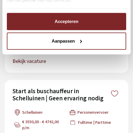
Omscholen tot Buschauffeur in
Alblasserdam | Gratis Opleiding |
Qbuzz DMG
Accepteren
Alblasserdam
Personenvervoer
Aanpassen
€ 3550,00 - € 4742,00
Fulltime | Parttime
p/m
Bekijk vacature
Start als buschauffeur in
Schelluinen | Geen ervaring nodig
Schelluinen
Personenvervoer
€ 3550,00 - € 4742,00
Fulltime | Parttime
p/m