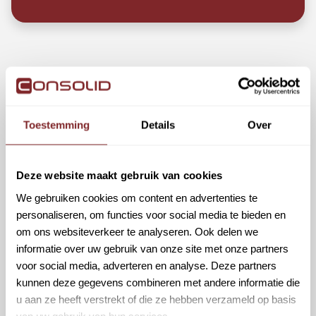
Omscholen tot Buschauffeur bij
Toestemming
Details
Over
Qbuzz in Alblasserdam | Geen
Ervaring Nodig
Deze website maakt gebruik van cookies
Alblasserdam
Personenvervoer
We gebruiken cookies om content en advertenties te
€ 3550,00 - € 4742,00
Fulltime | Parttime
personaliseren, om functies voor social media te bieden en
p/m
om ons websiteverkeer te analyseren. Ook delen we
informatie over uw gebruik van onze site met onze partners
Bekijk vacature
voor social media, adverteren en analyse. Deze partners
kunnen deze gegevens combineren met andere informatie die
u aan ze heeft verstrekt of die ze hebben verzameld op basis
van uw gebruik van hun services.