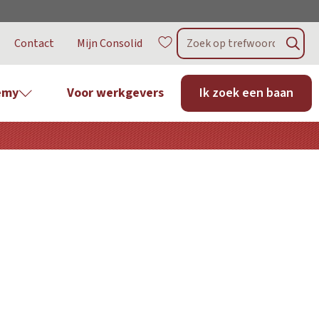
Contact
Mijn Consolid
emy
Voor werkgevers
Ik zoek een baan