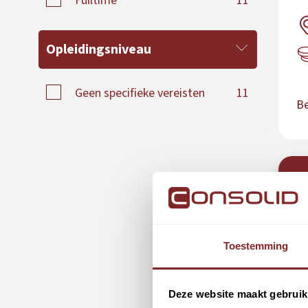
Fulltime
11
Opleidingsniveau
Geen specifieke vereisten
11
Be
N
La
ho
Toestemming
Deze website maakt gebruik