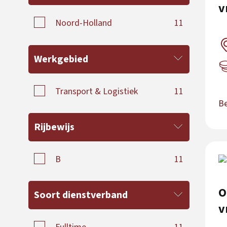
v
Noord-Holland
11
Werkgebied
Transport & Logistiek
11
Be
Rijbewijs
B
11
O
Soort dienstverband
v