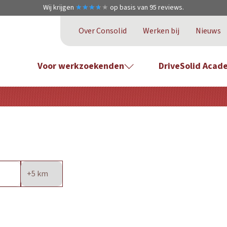
Wij krijgen
★
★
★
★
★
★
★
★
★
★
op basis van
95
reviews.
Over Consolid
Werken bij
Nieuws
Voor werkzoekenden
DriveSolid Acad