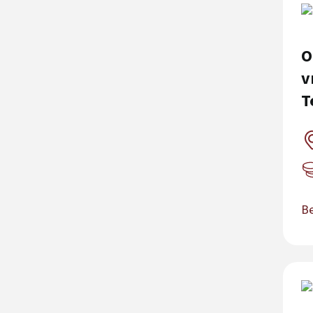
O
v
T
Be