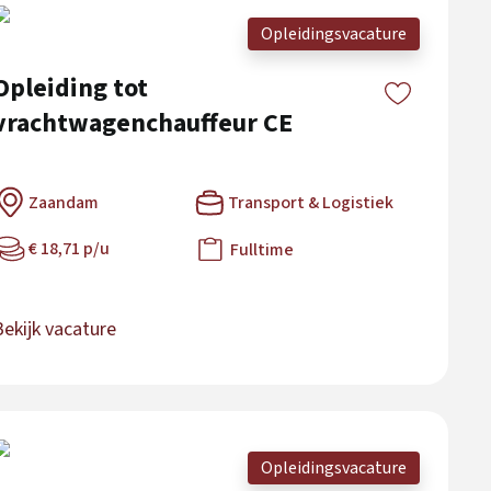
Opleidingsvacature
Opleiding tot
vrachtwagenchauffeur CE
Zaandam
Transport & Logistiek
€ 18,71 p/u
Fulltime
Bekijk vacature
Opleidingsvacature