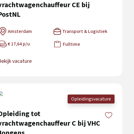
vrachtwagenchauffeur CE bij
PostNL
Amsterdam
Transport & Logistiek
€ 17,64 p/u
Fulltime
Bekijk vacature
Opleidingsvacature
Opleiding tot
vrachtwagenchauffeur C bij VHC
Jongens