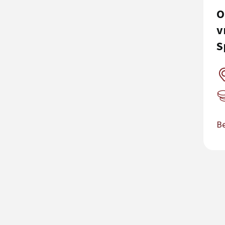
O
v
S
Be