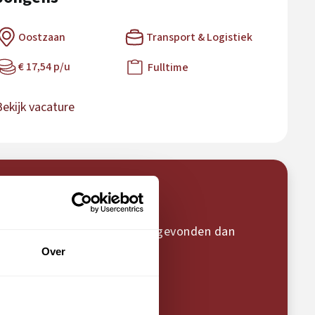
Oostzaan
Transport & Logistiek
€ 17,54 p/u
Fulltime
Bekijk vacature
ra we jouw droombaan hebben gevonden dan
Over