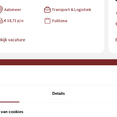
Aalsmeer
Transport & Logistiek
€ 18,71 p/u
Fulltime
kijk vacature
iet de baan die je zoekt?
at je gegevens achter via onze open inschrijving. Zod
or jij het als eerste!
Details
Open sollicitatie
 van cookies