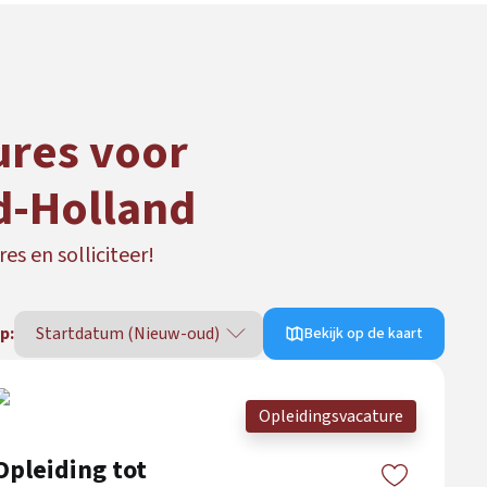
ures voor
d-Holland
es en solliciteer!
p:
Bekijk op de kaart
Opleidingsvacature
Opleiding tot