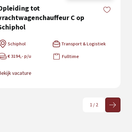
Opleiding tot
vrachtwagenchauffeur C op
Schiphol
Schiphol
Transport & Logistiek
€ 3194,- p/u
Fulltime
Bekijk vacature
1
/
2