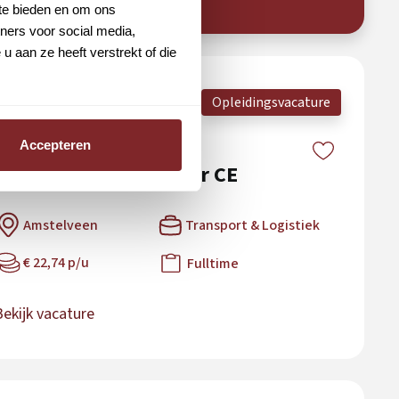
 te bieden en om ons
ners voor social media,
 aan ze heeft verstrekt of die
Opleidingsvacature
Opleiding tot
Accepteren
vrachtwagenchauffeur CE
Amstelveen
Transport & Logistiek
€ 22,74 p/u
Fulltime
Bekijk vacature