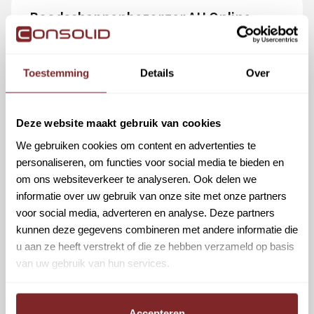
Boodschappenbezorger AH Online
| Eindhoven
Eindhoven
Bezorging
Toestemming
Details
Over
€ 18,83 p/u
Fulltime | Parttime
Bekijk vacature
Deze website maakt gebruik van cookies
We gebruiken cookies om content en advertenties te
personaliseren, om functies voor social media te bieden en
om ons websiteverkeer te analyseren. Ook delen we
Koerier Albert Heijn Online |
informatie over uw gebruik van onze site met onze partners
Eindhoven | Flexibele diensten
voor social media, adverteren en analyse. Deze partners
kunnen deze gegevens combineren met andere informatie die
Eindhoven
Bezorging
u aan ze heeft verstrekt of die ze hebben verzameld op basis
van uw gebruik van hun services.
€ 18,83 p/u
Fulltime | Parttime
Bekijk vacature
Accepteren