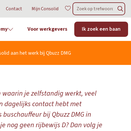
Contact
Mijn Consolid
emy
Voor werkgevers
Ik zoek een baan
olid aan het werk bij
Qbuzz DMG
n waarin je zelfstandig werkt, veel
 dagelijks contact hebt met
s buschauffeur bij Qbuzz DMG in
je nog geen rijbewijs D? Dan volg je