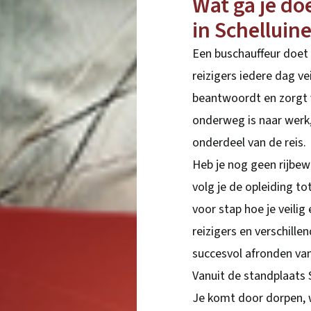
Wat ga je do
in Schelluin
Een buschauffeur doet v
reizigers iedere dag v
beantwoordt en zorgt v
onderweg is naar werk, 
onderdeel van de reis.
Heb je nog geen rijbew
volg je de opleiding to
voor stap hoe je veili
reizigers en verschille
succesvol afronden van
Vanuit de standplaats Sc
Je komt door dorpen, 