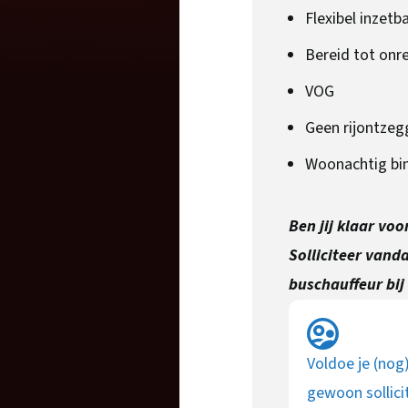
Flexibel inzetb
Bereid tot onr
VOG
Geen rijontzeg
Woonachtig bin
Ben jij klaar vo
Solliciteer vand
buschauffeur bij
Voldoe je (nog
gewoon sollici