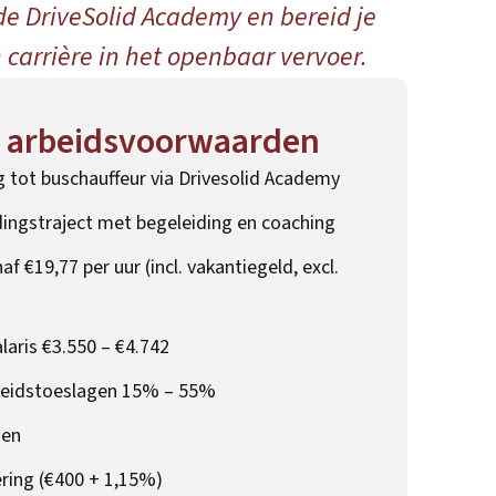
de DriveSolid Academy en bereid je
n carrière in het openbaar vervoer.
n arbeidsvoorwaarden
g tot buschauffeur via Drivesolid Academy
idingstraject met begeleiding en coaching
af €19,77 per uur (incl. vakantiegeld, excl.
aris €3.550 – €4.742
eidstoeslagen 15% – 55%
gen
ering (€400 + 1,15%)