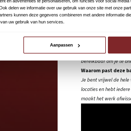
t en advertenties te personaliseren, om functies voor social media
blijft het werk afwisse
Ook delen we informatie over uw gebruik van onze site met onze part
Hoe weet ik welke ro
rtners kunnen deze gegevens combineren met andere informatie die u
van uw gebruik van hun services.
Voor iedere dienst ontv
inwerkperiode leer je d
Wat gebeurt er als i
Aanpassen
Je staat er nooit alleen
bereikbaar om je te ond
Waarom past deze ba
Je bent vrijwel de hel
locaties en hebt ieder
maakt het werk afwiss