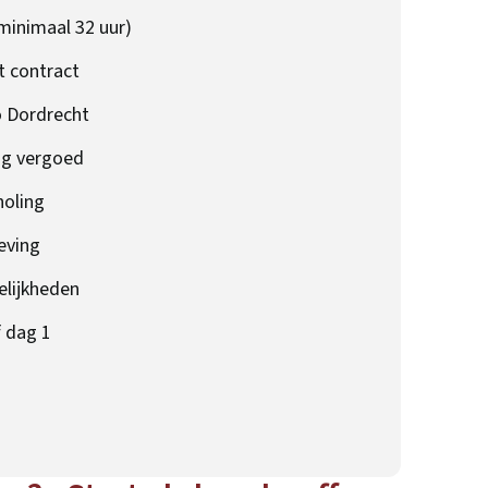
minimaal 32 uur)
t contract
o Dordrecht
ig vergoed
holing
eving
lijkheden
 dag 1