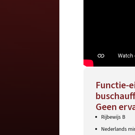
Functie-ei
buschauff
Geen erva
Rijbewijs B
Nederlands mi