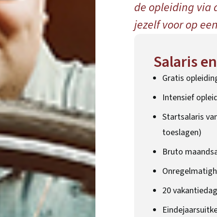
de opleiding via 
jezelf voor op ee
Salaris e
Gratis opleidin
Intensief ople
Startsalaris van
toeslagen)
Bruto maandsal
Onregelmatigh
20 vakantieda
Eindejaarsuitk