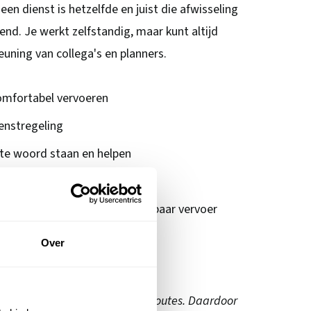
een dienst is hetzelfde en juist die afwisseling
nd. Je werkt zelfstandig, maar kunt altijd
uning van collega's en planners.
comfortabel vervoeren
enstregeling
k te woord staan en helpen
oordat je dienst begint
, betrouwbaar en gastvrij openbaar vervoer
Over
ezelfde dienst rijden?
 uit verschillende diensten en routes. Daardoor