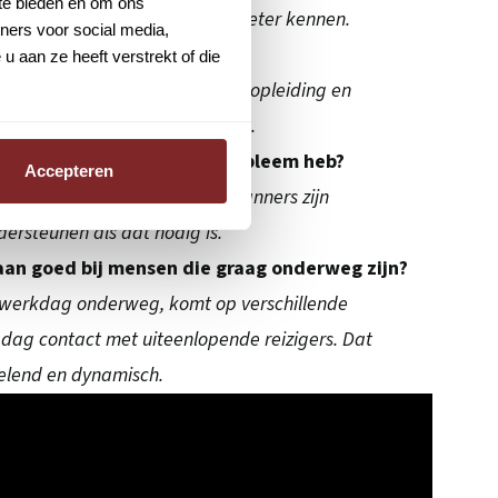
 te bieden en om ons
lend en leer je de regio steeds beter kennen.
ners voor social media,
ute ik moet rijden?
 aan ze heeft verstrekt of die
ang je een planning. Tijdens je opleiding en
e routes stap voor stap kennen.
k onderweg een vraag of probleem heb?
Accepteren
 voor. De verkeersleiding en planners zijn
ersteunen als dat nodig is.
an goed bij mensen die graag onderweg zijn?
e werkdag onderweg, komt op verschillende
e dag contact met uiteenlopende reizigers. Dat
elend en dynamisch.