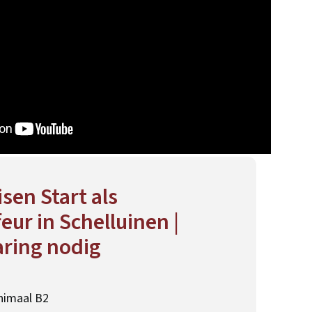
sen Start als
eur in Schelluinen |
ring nodig
nimaal B2