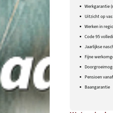
Werkgarantie (
Uitzicht op vas
Werken in regi
Code 95 volled
Jaarlijkse nasc
Fijne werkomg
Doorgroeimoge
Pensioen vanaf
Baangarantie