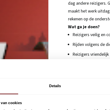
dag andere reizigers. G
maakt het werk uitdage
rekenen op de onderste
Wat ga je doen?
Reizigers veilig en 
Rijden volgens de di
Reizigers vriendelij
Je bus controleren v
Bijdragen aan veilig
Details
Veelgestelde vragen
Moet ik iedere dag d
 van cookies
Nee. Je rooster bestaat