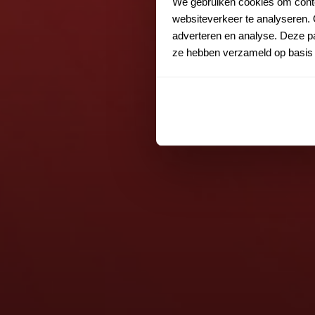
We gebruiken cookies om conten
websiteverkeer te analyseren. 
adverteren en analyse. Deze pa
ze hebben verzameld op basis 