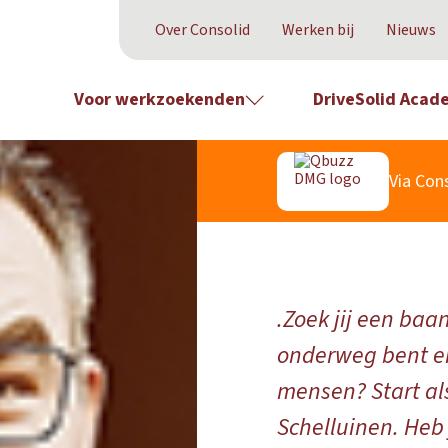
Over Consolid
Werken bij
Nieuws
Voor werkzoekenden
DriveSolid Acad
Via Cons
.Zoek jij een baa
onderweg bent en
mensen? Start al
Schelluinen. Heb 