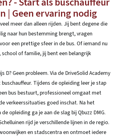
en? - Start als buschauffeur
en | Geen ervaring nodig
eel meer dan alleen rijden. Jij bent degene die
eilig naar hun bestemming brengt, vragen
oor een prettige sfeer in de bus. Of iemand nu
school of familie, jij bent een belangrijk
ijs D? Geen probleem. Via de DriveSolid Academy
t buschauffeur. Tijdens de opleiding leer je stap
g een bus bestuurt, professioneel omgaat met
nde verkeerssituaties goed inschat. Na het
 de opleiding ga je aan de slag bij Qbuzz DMG.
helluinen rijd je verschillende lijnen in de regio.
woonwijken en stadscentra en ontmoet iedere