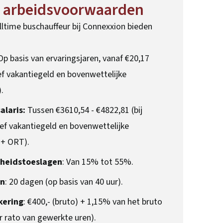
n arbeidsvoorwaarden
ulltime buschauffeur bij Connexxion bieden
p basis van ervaringsjaren, vanaf €20,17
ief vakantiegeld en bovenwettelijke
.
laris:
Tussen €3610,54 - €4822,81 (bij
sief vakantiegeld en bovenwettelijke
 + ORT).
heidstoeslagen
: Van 15% tot 55%.
en
: 20 dagen (op basis van 40 uur).
kering
: €400,- (bruto) + 1,15% van het bruto
ar rato van gewerkte uren).