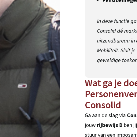
Pensioenrege
In deze functie ga
Consolid dé markt
uitzendbureau in 
Mobiliteit. Sluit
geweldige toekom
Wat ga je do
Personenverv
Consolid
Ga aan de slag via
Con
jouw
rijbewijs D
ben ji
stuur van een imposant