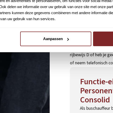
t en advertenties te personaliseren, om functies voor social media
bussen. Je komt terech
Ook delen we informatie over uw gebruik van onze site met onze part
rtners kunnen deze gegevens combineren met andere informatie die u
ruimte voor persoonlij
van uw gebruik van hun services.
buschauffeur bij Connex
de regio.
Consolid
is op zoek n
Aanpassen
geldige
code 95
voor C
rijbewijs D of heb je 
of neem telefonisch c
Functie-e
Personenv
Consolid
Als buschauffeur b