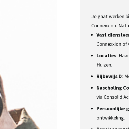
Je gaat werken bi
Connexxion. Natuu
Vast dienstv
Connexxion of 
Locaties
: Haa
Huizen.
Rijbewijs D
: M
Nascholing C
via Consolid A
Persoonlijke g
ontwikkeling.