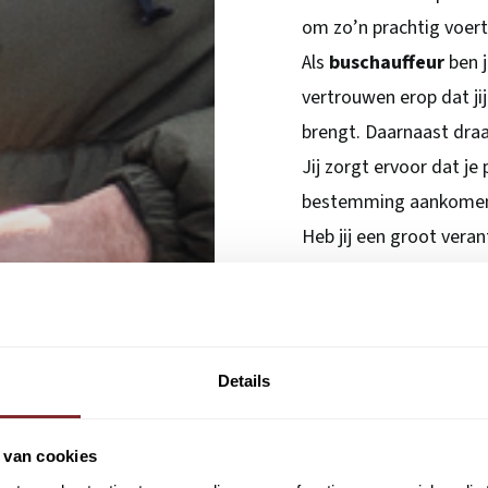
om zo’n prachtig voert
Als
buschauffeur
ben j
vertrouwen erop dat jij
brengt. Daarnaast draag
Jij zorgt ervoor dat je
bestemming aankome
Heb jij een groot veran
schoenen, ben je commu
uiteenlopende verkeers
uitdagende functie als 
Connexxion
, onderde
Details
grootste mobiliteitsbe
kans om te werken bin
 van cookies
organisatie. Dankzij vo