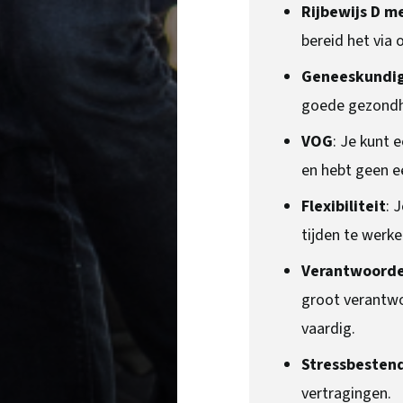
Rijbewijs D m
bereid het via 
Geneeskundig
goede gezondh
VOG
: Je kunt 
en hebt geen e
Flexibiliteit
: 
tijden te werke
Verantwoorde
groot verantwo
vaardig.
Stressbesten
vertragingen.