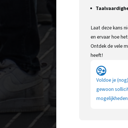
Taalvaardigh
Laat deze kans nie
en ervaar hoe het
Ontdek de vele mo
heeft!
Voldoe je (nog
gewoon sollici
mogelijkheden