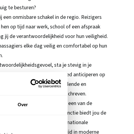
uig te besturen?
ij een onmisbare schakel in de regio. Reizigers
 hen op tijd naar werk, school of een afspraak
 jij de verantwoordelijkheid voor hun veiligheid.
 passagiers elke dag veilig en comfortabel op hun
n.
twoordelijkheidsgevoel, sta je stevig in je
nicatief vaardig en kun je goed anticiperen op
situaties? Dan is deze afwisselende en
buschauffeur jou op het lijf geschreven.
el van
Transdev Nederland
, is een van de
Over
drijven van Nederland. Deze functie biedt jou de
nen een toonaangevende internationale
ortdurende innovatie rijd je altijd in moderne