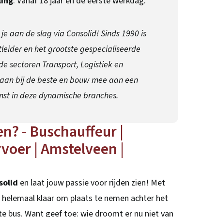
ling
: Vanaf 18 jaar en de eerste werkdag.
 je aan de slag via Consolid! Sinds 1990 is
leider en het grootste gespecialiseerde
de sectoren Transport, Logistiek en
 je aan bij de beste en bouw mee aan een
st in deze dynamische branches.
en? - Buschauffeur |
oer | Amstelveen |
solid
en laat jouw passie voor rijden zien! Met
j helemaal klaar om plaats te nemen achter het
e bus. Want geef toe: wie droomt er nu niet van