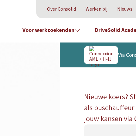
Over Consolid
Werken bij
Nieuws
Voor werkzoekenden
DriveSolid Acad
Via Cons
Nieuwe koers? Sta
als buschauffeur
jouw kansen via 