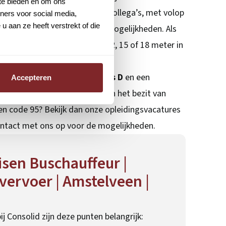
 te bieden en om ons
t in een team van betrokken collega’s, met volop
ners voor social media,
 aan ze heeft verstrekt of die
ke ontwikkeling en doorgroeimogelijkheden. Als
xion rijd je met een bus van 12, 15 of 18 meter in
aar buschauffeurs met
rijbewijs D
en een
Accepteren
onnexxion. Ben je (nog) niet in het bezit van
geen code 95? Bekijk dan onze opleidingsvacatures
ontact met ons op voor de mogelijkheden.
isen Buschauffeur |
ervoer | Amstelveen |
ij Consolid zijn deze punten belangrijk: