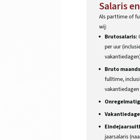
Salaris e
Als parttime of f
wij:
Brutosalaris:
O
per uur (inclus
vakantiedagen)
Bruto maandsa
fulltime, inclu
vakantiedagen
Onregelmatig
Vakantiedag
Eindejaarsuit
jaarsalaris (na