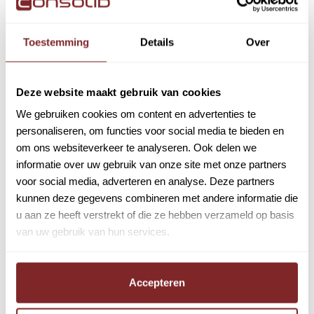
je route en planning.
Toestemming
Details
Over
Functie-eisen Bezorger
Deze website maakt gebruik van cookies
PostNL Elst | Zaterdagbaan
We gebruiken cookies om content en advertenties te
| 40% toeslag
personaliseren, om functies voor social media te bieden en
om ons websiteverkeer te analyseren. Ook delen we
Minimaal
6 maanden in het bezit van een
informatie over uw gebruik van onze site met onze partners
geldig EU B-rijbewijs
;
voor social media, adverteren en analyse. Deze partners
kunnen deze gegevens combineren met andere informatie die
Beschikbaar voor minimaal
3 dagen per week
u aan ze heeft verstrekt of die ze hebben verzameld op basis
of fulltime inzetbaar
;
van uw gebruik van hun services.
Beschikbaar voor minimaal
2 zaterdagen per
maand
;
Accepteren
Fysiek fit en in staat om pakketten te tillen;