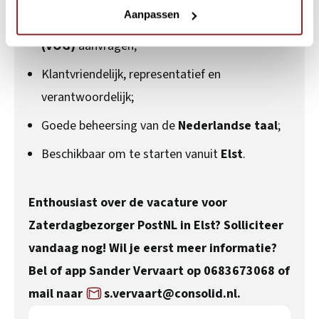
Aanpassen
Je kunt een
Verklaring Omtrent het Gedrag
(VOG)
aanvragen;
Klantvriendelijk, representatief en
verantwoordelijk;
Goede beheersing van de
Nederlandse taal
;
Beschikbaar om te starten vanuit
Elst
.
Enthousiast over de vacature voor
Zaterdagbezorger PostNL in Elst? Solliciteer
vandaag nog! Wil je eerst meer informatie?
Bel of app Sander Vervaart op 0683673068 of
mail naar
s.vervaart@consolid.nl
.